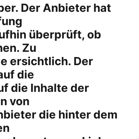
er. Der Anbieter hat 
fung
ufhin überprüft, ob 
hen. Zu
ersichtlich. Der 
auf die
 die Inhalte der 
en von
nbieter die hinter dem 
en