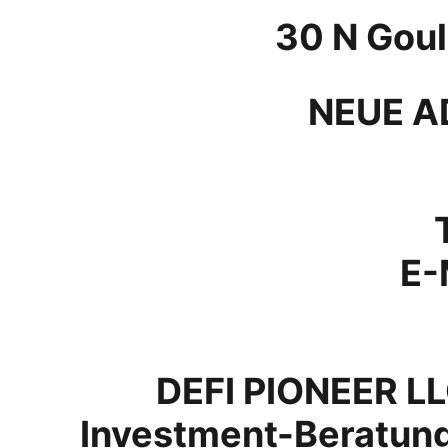
30 N Goul
NEUE A
E-
DEFI PIONEER LLC
Investment-Beratung.