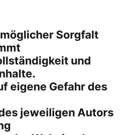
möglicher Sorgfalt 
immt
llständigkeit und 
Inhalte.
uf eigene Gefahr des 
es jeweiligen Autors 
ng