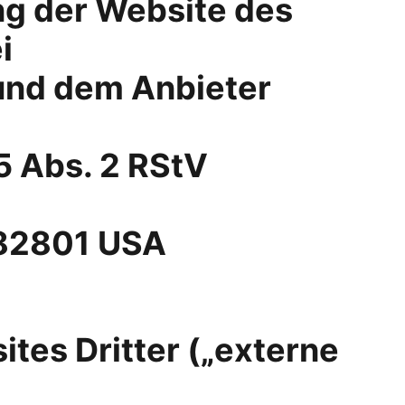
ng der Website des 
i
und dem Anbieter 
55 Abs. 2 RStV
 82801 USA
es Dritter („externe 