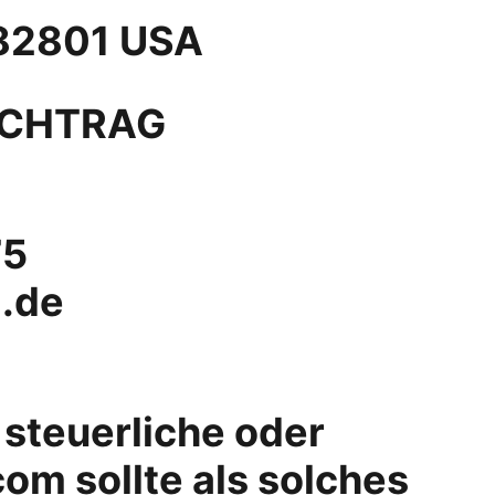
 82801 USA
NACHTRAG
75
l.de
 steuerliche oder 
om sollte als solches 