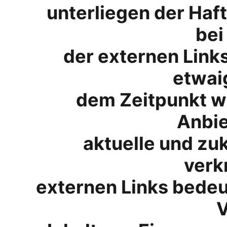
unterliegen der Haft
bei
der externen Links
etwai
dem Zeitpunkt wa
Anbie
aktuelle und zuk
verk
externen Links bedeut
V