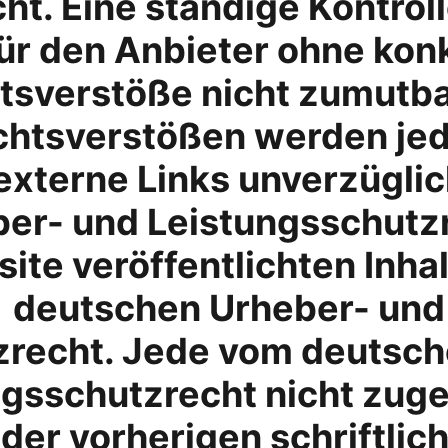
ht. Eine ständige Kontroll
für den Anbieter ohne kon
tsverstöße nicht zumutbar
chtsverstößen werden je
externe Links unverzüglic
er- und Leistungsschutz
site veröffentlichten Inha
deutschen Urheber- und
zrecht. Jede vom deutsch
ngsschutzrecht nicht zug
der vorherigen schriftli