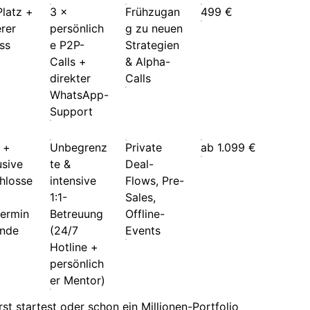
Platz +
3 ×
Frühzugan
499 €
erer
persönlich
g zu neuen
ass
e P2P-
Strategien
Calls +
& Alpha-
direkter
Calls
WhatsApp-
Support
s +
Unbegrenz
Private
ab 1.099 €
usive
te &
Deal-
hlosse
intensive
Flows, Pre-
1:1-
Sales,
ermin
Betreuung
Offline-
nde
(24/7
Events
Hotline +
persönlich
er Mentor)
st startest oder schon ein Millionen-Portfolio