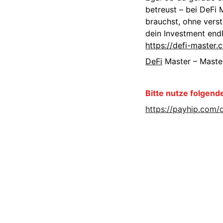
betreust – bei DeFi 
brauchst, ohne vers
dein Investment endl
https://defi-master.
DeFi
Master – Master
Bitte nutze folgend
https://payhip.com