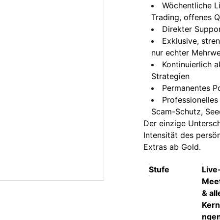
Wöchentliche L
Trading, offenes 
Direkter Suppo
Exklusive, str
nur echter Mehrwe
Kontinuierlich 
Strategien
Permanentes Po
Professionelle
Scam-Schutz, See
Der einzige Untersc
Intensität des persö
Extras ab Gold.
Stufe
Live
Mee
& all
Kern
nge