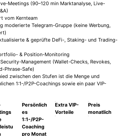
ive-Meetings (90–120 min Marktanalyse, Live-
Q&A)
rt vom Kernteam
eng moderierte Telegram-Gruppe (keine Werbung,
rt)
aktualisierte & geprüfte DeFi-, Staking- und Trading-
rtfolio- & Position-Monitoring
s Security-Management (Wallet-Checks, Revokes,
d-Phrase-Safe)
hied zwischen den Stufen ist die Menge und
nlichen 1:1-/P2P-Coachings sowie ein paar VIP-
-
Persönlich
Extra VIP-
Preis
tings
es
Vorteile
monatlich
e
1:1-/P2P-
leistu
Coaching
n
pro Monat