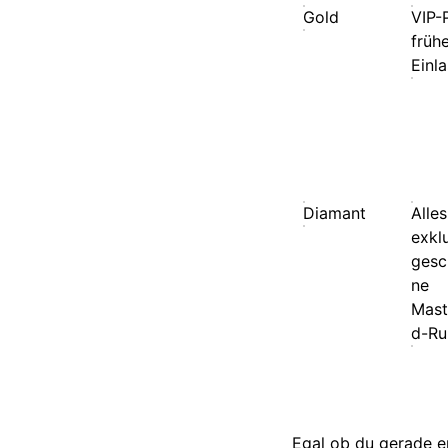
Gold
VIP-
früh
Einl
Diamant
Alle
exkl
gesc
ne
Mast
d-Ru
Egal ob du gerade er