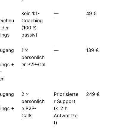
Kein 1:1-
—
49 €
eichnu
Coaching
 der
(100 %
ings
passiv)
zugang
1 ×
—
139 €
-
persönlich
ings +
er P2P-Call
-
en
zugang
2 ×
Priorisierte
249 €
-
persönlich
r Support
ings +
e P2P-
(< 2 h
Calls
Antwortzei
t)