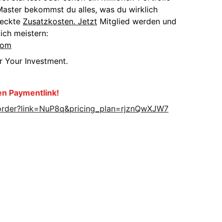
Master bekommst du alles, was du wirklich
teckte
Zusatzkosten. Jetzt
Mitglied werden und
ich meistern:
com
 Your Investment.
en Paymentlink!
/order?link=NuP8q&pricing_plan=rjznQwXJW7